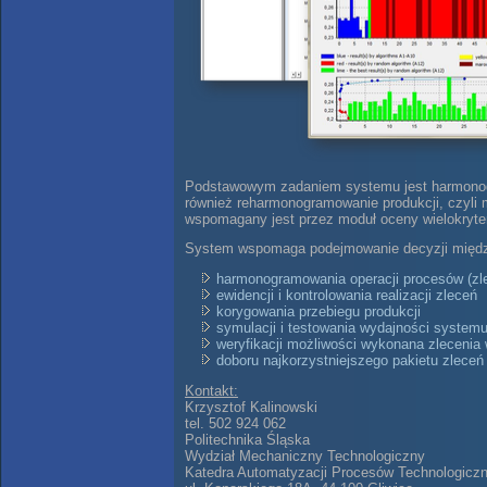
Podstawowym zadaniem systemu jest harmonogra
również reharmonogramowanie produkcji, czyli 
wspomagany jest przez moduł oceny wielokryteri
System wspomaga podejmowanie decyzji między
harmonogramowania operacji procesów (zlec
ewidencji i kontrolowania realizacji zleceń
korygowania przebiegu produkcji
symulacji i testowania wydajności system
weryfikacji możliwości wykonana zlecenia
doboru najkorzystniejszego pakietu zleceń
Kontakt:
Krzysztof Kalinowski
tel. 502 924 062
Politechnika Śląska
Wydział Mechaniczny Technologiczny
Katedra Automatyzacji Procesów Technologicz