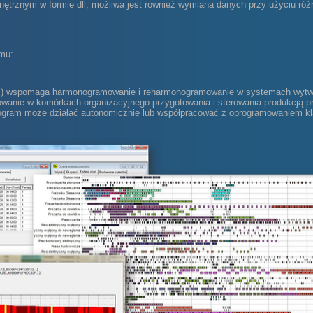
trznym w formie dll, możliwa jest również wymiana danych przy użyciu róż
amu:
 wspomaga harmonogramowanie i reharmonogramowanie w systemach wytwór
wanie w komórkach organizacyjnego przygotowania i sterowania produkcją prz
ogram może działać autonomicznie lub współpracować z oprogramowaniem
kl