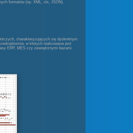
nych formatów (np. XML, xls, JSON).
czych, charakteryzujących się dyskretnym
edsiębiorstw, w których realizowana jest
asy ERP, MES czy zewnętrznymi bazami