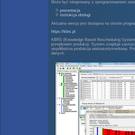
Może być integrowany z oprogramowaniem zewnę
prezentacja
instrukcja obsługi
Aktualna wersja jest dostępna na stronie progr
https://kbrs.pl
KBRS (Knowledge Based Rescheduling System)
przepływem produkcji. System znajduje zastoso
współbieżna produkcja wieloasortymentowa.
Pr
danych.