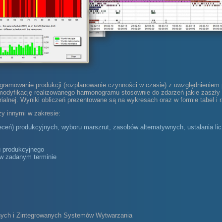
mowanie produkcji (rozplanowanie czynności w czasie) z uwzględnieniem p
modyfikację realizowanego harmonogramu stosownie do zdarzeń jakie zaszły 
alnej. Wyniki obliczeń prezentowane są na wykresach oraz w formie tabel i r
 innymi w zakresie:
eń) produkcyjnych, wyboru marszrut, zasobów alternatywnych, ustalania licz
u produkcyjnego
 w zadanym terminie
nych i Zintegrowanych Systemów Wytwarzania